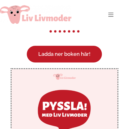
Ladda ner boken här!