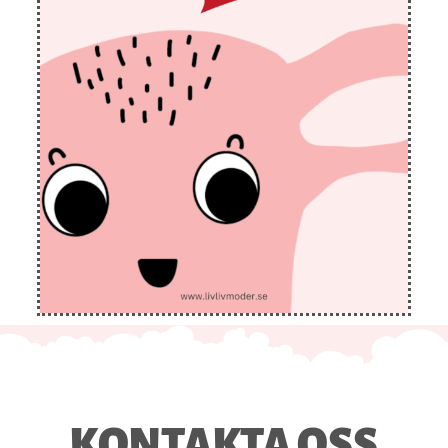
KONTAKTA OSS