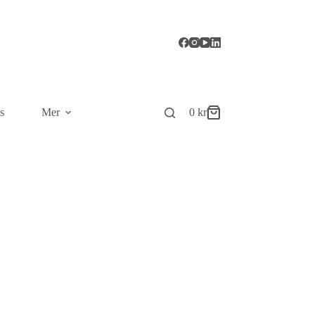
s
Mer
0
kr