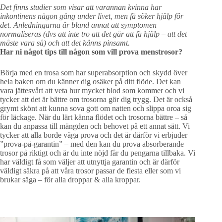
Det finns studier som visar att varannan kvinna har
inkontinens någon gång under livet, men få söker hjälp för
det. Anledningarna är bland annat att symptomen
normaliseras (dvs att inte tro att det går att få hjälp – att det
måste vara så) och att det känns pinsamt.
Har ni något tips till någon som vill prova menstrosor?
Börja med en trosa som har superabsorption och skydd över
hela baken om du känner dig osäker på ditt flöde. Det kan
vara jättesvårt att veta hur mycket blod som kommer och vi
tycker att det är bättre om trosorna gör dig trygg. Det är också
grymt skönt att kunna sova gott om natten och slippa oroa sig
för läckage. När du lärt känna flödet och trosorna bättre – så
kan du anpassa till mängden och behovet på ett annat sätt. Vi
tycker att alla borde våga prova och det är därför vi erbjuder
”prova-på-garantin” – med den kan du prova absorberande
trosor på riktigt och är du inte nöjd får du pengarna tillbaka. Vi
har väldigt få som väljer att utnyttja garantin och är därför
väldigt säkra på att våra trosor passar de flesta eller som vi
brukar säga – för alla droppar & alla kroppar.