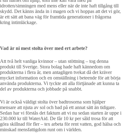
i sin närhet om hjälp, som inte kan vara med på
idrotten/simningen med mens eller när de inte haft tillgång till
skydd. Det känns ända in i magen och vi hoppas att det vi gör,
är ett sätt att bana väg för framtida generationer i frågorna
kring intimläckage.
Vad är ni mest stolta över med ert arbete?
Att två helt vanliga kvinnor – utan stöttning – tog denna
produkt till Sverige. Stora bolag hade haft kännedom om
produkterna i flera år, men antagligen tvekat då det kräver
mycket information och en omställning i beteende för att börja
använda produkterna. Vi tyckte att alla förtjänade att kunna ta
del av produkterna och jobbade på snabbt.
Vi är också väldigt stolta över badtrosorna som hjälper
mensare att njuta av sol och bad på ett annat sätt än tidigare.
Sedan har vi förstås det faktum att vi nu sedan starten är uppe i
230.000 kr till WaterAid. De får 10 kr per såld trosa för att
göra skillnad för fler – tex arbeta för rent vatten, god hälsa och
minskad mensfattigdom runt om i världen.