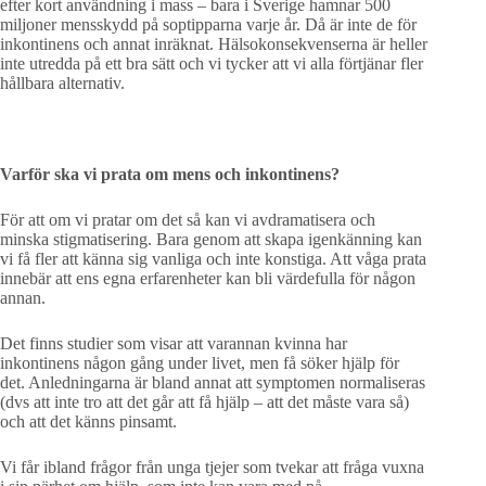
efter kort användning i mass – bara i Sverige hamnar 500
miljoner mensskydd på soptipparna varje år. Då är inte de för
inkontinens och annat inräknat. Hälsokonsekvenserna är heller
inte utredda på ett bra sätt och vi tycker att vi alla förtjänar fler
hållbara alternativ.
Varför ska vi prata om mens och inkontinens?
För att om vi pratar om det så kan vi avdramatisera och
minska stigmatisering. Bara genom att skapa igenkänning kan
vi få fler att känna sig vanliga och inte konstiga. Att våga prata
innebär att ens egna erfarenheter kan bli värdefulla för någon
annan.
Det finns studier som visar att varannan kvinna har
inkontinens någon gång under livet, men få söker hjälp för
det. Anledningarna är bland annat att symptomen normaliseras
(dvs att inte tro att det går att få hjälp – att det måste vara så)
och att det känns pinsamt.
Vi får ibland frågor från unga tjejer som tvekar att fråga vuxna