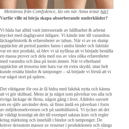
Menstrosa från Comfydence, läs om när Anna testar
här!
Varför ville ni börja skapa absorberande underkläder?
Vi båda har alltid varit intresserade av hållbarhet & arbetat
mycket med dagligvaror tidigare. Vi kände inte till varandras
läckagehistorik & erfarenheter av tabun. När vi av en slump
upptäckte att period panties fanns i andra länder och faktiskt
var en stor produkt, så blev vi så nyfikna att vi började beställa
en massa prover och dela med oss av våra olika erfarenheter
med varandra och läsa på inom ämnet. När vi efterhand
upptäckte att trosorna inte bara var ett extra skydd, utan helt
kunde ersätta bindor & tamponger – så började vi förstå att vi
var något stort på spåren.
Det viktigaste för oss är få bidra med faktisk nytta och känna
att vi gör skillnad. Mens är ju något som påverkar oss alla och
övriga läckage de flesta, någon gång i livet. Alldeles oavsett
om en själv använder dem, så finns ändå en påverkan i form
av miljökonsekvensen och på samhällsnivå. Vi tycker att det
är väldigt konstigt att det till exempel saknas krav och regler
kring märkning och innehåll i bindor och tamponger. De
kräver dessutom massor av resurser i produktionen och slängs