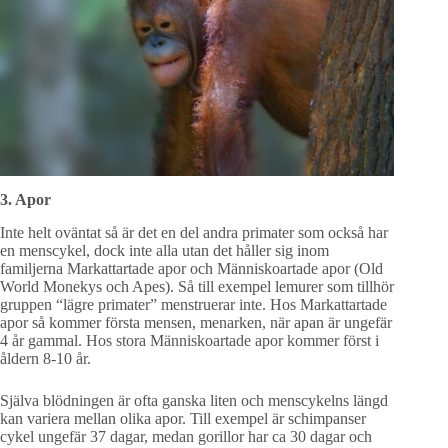
3. Apor
Inte helt oväntat så är det en del andra primater som också har
en menscykel, dock inte alla utan det håller sig inom
familjerna Markattartade apor och Människoartade apor (Old
World Monekys och Apes). Så till exempel lemurer som tillhör
gruppen “lägre primater” menstruerar inte. Hos Markattartade
apor så kommer första mensen, menarken, när apan är ungefär
4 år gammal. Hos stora Människoartade apor kommer först i
åldern 8-10 år.
Själva blödningen är ofta ganska liten och menscykelns längd
kan variera mellan olika apor. Till exempel är schimpanser
cykel ungefär 37 dagar, medan gorillor har ca 30 dagar och